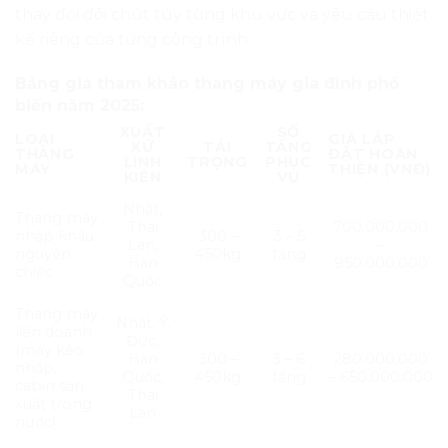
thay đổi đôi chút tùy từng khu vực và yêu cầu thiết
kế riêng của từng công trình.
Bảng giá tham khảo thang máy gia đình phổ
biến năm 2025:
XUẤT
SỐ
LOẠI
GIÁ LẮP
XỨ
TẢI
TẦNG
THANG
ĐẶT HOÀN
LINH
TRỌNG
PHỤC
MÁY
THIỆN (VNĐ)
KIỆN
VỤ
Nhật,
Thang máy
Thái
700.000.000
nhập khẩu
300 –
3 – 5
Lan,
–
nguyên
450kg
tầng
Hàn
950.000.000
chiếc
Quốc
Thang máy
Nhật, Ý,
liên doanh
Đức,
(máy kéo
Hàn
300 –
3 – 6
280.000.000
nhập,
Quốc,
450kg
tầng
– 650.000.000
cabin sản
Thái
xuất trong
Lan
nước)