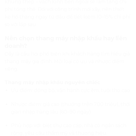
khung thép – vách kính bên ngoài sẽ làm tăng chi
phí tổng thể. Đối với công trình mới xây, nên thiết
kế hố thang ngay từ đầu để tiết kiệm 10–15% chi phí
so với lắp sau.
Nên chọn thang máy nhập khẩu hay liên
doanh?
Đây là câu hỏi phổ biến khi khách hàng tìm hiểu giá
thang máy gia đình. Mỗi loại có ưu và nhược điểm
riêng:
Thang máy nhập khẩu nguyên chiếc
Ưu điểm: đồng bộ, vận hành cực êm, tuổi thọ cao.
Nhược điểm: giá cao (thường trên 700 triệu), thời
gian nhập hàng lâu (60–90 ngày).
Phù hợp với: biệt thự cao cấp, nhà có ngân sách
rộng, yêu cầu thẩm mỹ và thương hiệu.