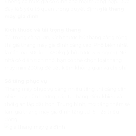
không có mức giá cố định cho mọi trường hợp. Dưới
đây là 5 yếu tố quan trọng quyết định
giá thang
máy gia đình
:
Kích thước và tải trọng thang
Tải trọng càng lớn, kích thước hố thang càng rộng
thì giá thang máy gia đình càng cao. Phổ biến nhất
là các loại 300kg – 450kg (chở được 3–5 người). Nếu
nhà có diện tích nhỏ, bạn có thể chọn loại thang
máy mini 200kg để tiết kiệm không gian và chi phí.
Số tầng phục vụ
Thang máy phục vụ càng nhiều tầng thì càng cần
nhiều ray dẫn hướng, cáp tải, bảng điều khiển và
thời gian lắp đặt hơn. Trung bình, mỗi tầng thêm sẽ
làm giá thang máy gia đình tăng từ 15 – 25 triệu
đồng.