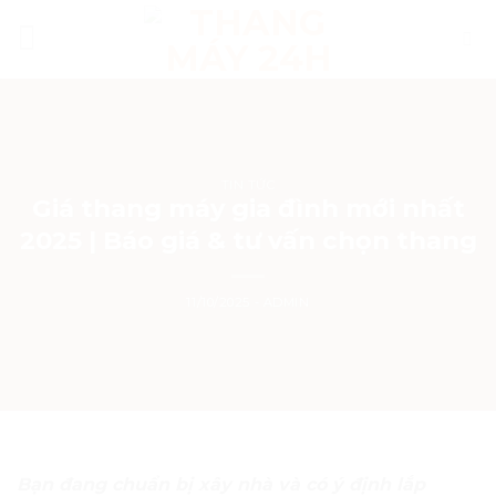
Skip
to
content
TIN TỨC
Giá thang máy gia đình mới nhất
2025 | Báo giá & tư vấn chọn thang
11/10/2025
-
ADMIN
Bạn đang chuẩn bị xây nhà và có ý định lắp