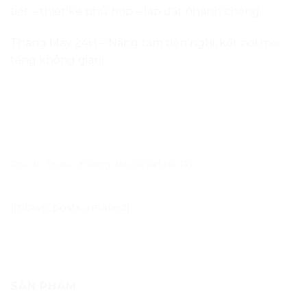
SẢN PHẨM
Thang Máy Gia Đình
(17)
DANH MỤC TIN TỨC
Dịch vụ
Dự án
Tin tức