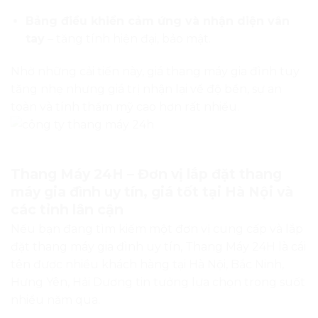
Hưng Yên, Hải Dương tin tưởng lựa chọn trong suốt
nhiều năm qua.
Thang Máy 24H
chuyên thi công các dòng thang
máy liên doanh, thang máy kính, thang máy mini
cho nhà phố, với mức giá cạnh tranh – lắp đặt trọn
gói – bảo hành tận nơi.
Lý do nên chọn Thang Máy 24H:
Tư vấn miễn phí, khảo sát tận nhà.
Giá thang máy gia đình minh bạch, báo giá chi tiết
từng hạng mục.
Đội ngũ kỹ thuật viên hơn 10 năm kinh nghiệm,
lắp đặt đúng tiến độ.
Bảo hành chính hãng, bảo trì định kỳ miễn phí
năm đầu tiên.