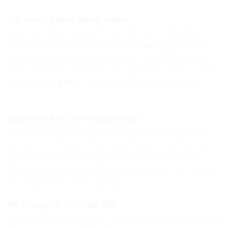
Vật liệu và kiểu dáng cabin
Cabin là phần thể hiện thẩm mỹ của thang máy.
Chất liệu inox, gương, vách kính hay ốp gỗ sẽ ảnh
hưởng trực tiếp đến chi phí. Nếu bạn chọn thang
máy kính toàn phần, giá thang máy gia đình có thể
tăng thêm từ 100 – 150 triệu đồng so với loại tiêu
chuẩn.
Loại máy kéo và hệ điều khiển
Máy kéo là “trái tim” của thang máy. Hiện nay có 2
dòng chính: máy có hộp số và máy không hộp số
(gearless). Dòng không hộp số vận hành êm, tiết
kiệm điện, nhưng giá thang máy gia đình sẽ cao hơn
khoảng 30 – 50 triệu đồng.
Hố thang và vị trí lắp đặt
Nếu nhà đã xây sẵn, việc cải tạo hố thang hoặc dựng