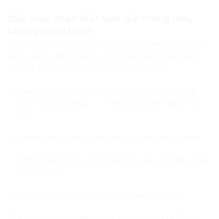
Không cam kết thời gian bảo hành rõ ràng.
Một báo giá minh bạch phải thể hiện rõ chi tiết vật
tư, thương hiệu linh kiện, công suất, bảo hành, chi
phí vận chuyển và lắp đặt. Hãy yêu cầu doanh
nghiệp cung cấp đầy đủ thông tin này trước khi ký
hợp đồng.
Xu hướng thang máy gia đình năm 2025
Ngoài việc quan tâm đến giá thang máy gia đình,
năm 2025 còn chứng kiến sự thay đổi mạnh về xu
hướng thiết kế và công nghệ thang máy:
Công nghệ tiết kiệm điện Inverter
giúp giảm
30% điện năng tiêu thụ.
Thang máy không phòng máy
(Machine
Roomless) giúp tiết kiệm không gian.