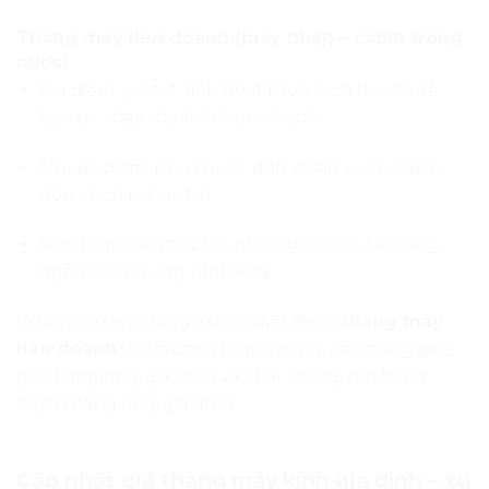
Thang máy liên doanh (máy nhập – cabin trong
nước)
Ưu điểm: giá tốt, linh hoạt theo kích thước, dễ
bảo trì, thay thế linh kiện nhanh.
Nhược điểm: phụ thuộc đơn vị sản xuất cabin,
nên chọn nơi uy tín.
Phù hợp với: nhà phố, nhà ở gia đình 3–6 tầng,
ngân sách trung bình khá.
Vì vậy, với đa số hộ gia đình Việt Nam,
thang máy
liên doanh
là lựa chọn hợp lý nhất, cân bằng giữa
giá thang máy gia đình và chất lượng vận hành.
Cập nhật giá thang máy kính gia đình – xu