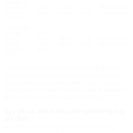
Thang máy
gia đình
Việt
300 –
2 – 5
280.000.000
sản xuất
Nam
400kg
tầng
– 420.000.000
trong nước
Thang máy
kính gia
Nhật,
đình
Đức,
300 –
3 – 6
350.000.000 –
(thang
Việt
450kg
tầng
850.000.000
máy lồng
Nam
kính)
Từ bảng trên có thể thấy, giá thang máy gia đình
phụ thuộc chủ yếu vào xuất xứ linh kiện và kiểu
thiết kế. Nếu bạn muốn tiết kiệm chi phí mà vẫn
đảm bảo an toàn, dòng thang máy liên doanh đang
là lựa chọn được ưa chuộng nhất hiện nay.
Các yếu tố ảnh hưởng đến giá thang máy
gia đình
Mỗi công trình là một thiết kế riêng biệt, vì vậy