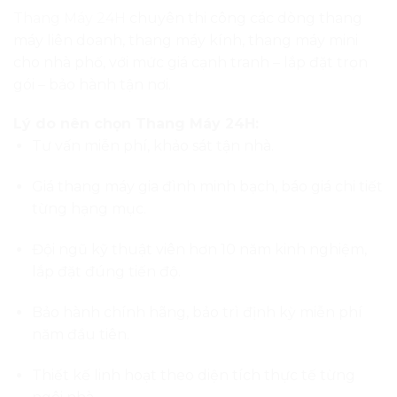
Thiết kế linh hoạt theo diện tích thực tế từng
ngôi nhà.
Thang Máy 24H không chỉ giúp bạn sở hữu chiếc
thang máy an toàn – bền đẹp – tiết kiệm điện, mà
còn đồng hành lâu dài trong suốt quá trình sử
dụng, đảm bảo mỗi chuyến đi đều an tâm và thoải
mái.
Kết luận
Năm 2025, giá thang máy gia đình có nhiều biến
động nhưng vẫn trong tầm chi trả hợp lý cho đa số
hộ gia đình Việt. Với mức từ 280 – 850 triệu đồng,
bạn hoàn toàn có thể lựa chọn được chiếc thang
phù hợp với diện tích, nhu cầu và phong cách ngôi
nhà của mình.
Nếu bạn cần báo giá thang máy gia đình mới nhất,