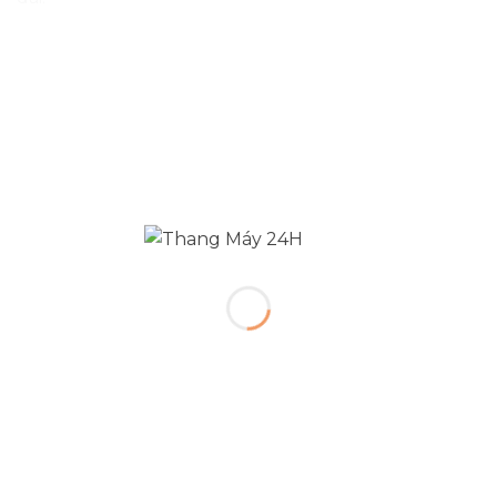
Dấu hiệu nhận biết báo giá thang máy
không minh bạch
Hiện nay, nhiều đơn vị báo giá thang máy rất chênh
lệch khiến khách hàng khó phân biệt. Dưới đây là
những dấu hiệu cần lưu ý để tránh rủi ro:
Báo giá thấp bất thường (dưới 250 triệu đồng
cho thang 3 tầng) → có thể dùng linh kiện trôi
nổi.
Không ghi rõ hãng máy kéo, tủ điện điều khiển.
Không bao gồm chi phí vận chuyển, lắp đặt, hoặc
chưa có VAT.