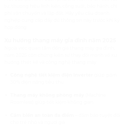
Cảm biến an toàn đa điểm
– đảm bảo tuyệt đối
cho trẻ nhỏ và người già.
Bảng điều khiển cảm ứng và nhận diện vân
tay
– tăng tính hiện đại, bảo mật.
Nhờ những cải tiến này, giá thang máy gia đình tuy
tăng nhẹ nhưng giá trị nhận lại về độ bền, sự an
toàn và tính thẩm mỹ cao hơn rất nhiều.
Thang Máy 24H – Đơn vị lắp đặt thang
máy gia đình uy tín, giá tốt tại Hà Nội và
các tỉnh lân cận
Nếu bạn đang tìm kiếm một đơn vị cung cấp và lắp
đặt thang máy gia đình uy tín, Thang Máy 24H là cái
tên được nhiều khách hàng tại Hà Nội, Bắc Ninh,