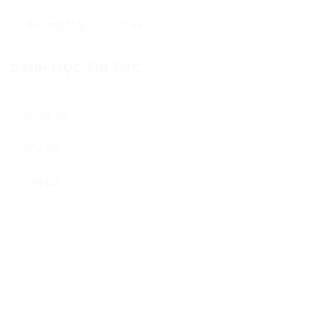
GIỚI THIỆU
SẢN PHẨM
DỊCH VỤ
DỰ ÁN
TIN TỨC
Liên Hệ Ngay