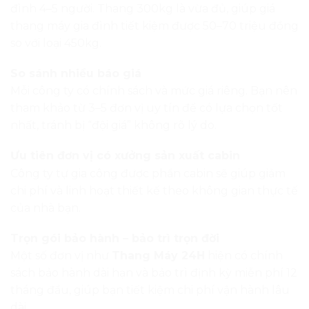
đình 4–5 người. Thang 300kg là vừa đủ, giúp giá
thang máy gia đình tiết kiệm được 50–70 triệu đồng
so với loại 450kg.
So sánh nhiều báo giá
Mỗi công ty có chính sách và mức giá riêng. Bạn nên
tham khảo từ 3–5 đơn vị uy tín để có lựa chọn tốt
nhất, tránh bị “đội giá” không rõ lý do.
Ưu tiên đơn vị có xưởng sản xuất cabin
Công ty tự gia công được phần cabin sẽ giúp giảm
chi phí và linh hoạt thiết kế theo không gian thực tế
của nhà bạn.
Trọn gói bảo hành – bảo trì trọn đời
Một số đơn vị như
Thang Máy 24H
hiện có chính
sách bảo hành dài hạn và bảo trì định kỳ miễn phí 12
tháng đầu, giúp bạn tiết kiệm chi phí vận hành lâu
dài.