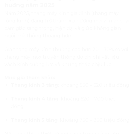
hướng năm 2025
Năm 2025,
thang máy kính gia đình
(thang máy
lồng kính) đang trở thành xu hướng mới vì mang lại
cảm giác sang trọng, hiện đại và giúp không gian
ngôi nhà thông thoáng hơn.
Giá thang máy kính thường cao hơn 20 – 30% so với
thang máy inox truyền thống do chi phí vật liệu,
vách kính cường lực và khung thép chịu lực.
Mức giá tham khảo:
Thang kính 3 tầng
: khoảng 550 – 620 triệu đồng
Thang kính 4 tầng
: khoảng 620 – 700 triệu
đồng
Thang kính 5 tầng
: khoảng 750 – 850 triệu đồng
Nếu bạn thích thiết kế mở, sang trọng và muốn