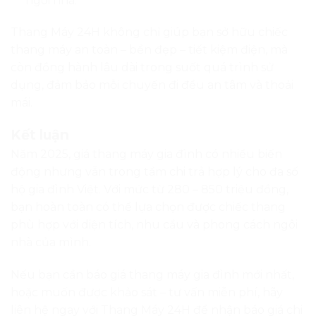
hoặc muốn được khảo sát – tư vấn miễn phí, hãy
liên hệ ngay với Thang Máy 24H để nhận báo giá chi
tiết – thiết kế phù hợp – lắp đặt nhanh chóng.
Thang Máy 24H – Nâng tầm tiện nghi, kết nối mọi
tầng không gian!
Chủ đề:
Tin tức
. Đường dẫn vài viết
tại đây
.
[mbws_posts_related]