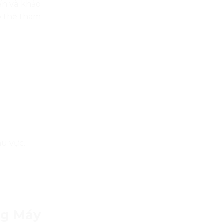
ấn và khảo
ó thể tham
hu vực.
ng Máy