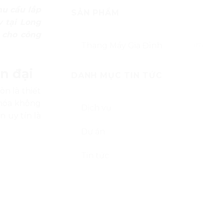
hu cầu lắp
SẢN PHẨM
 tại Long
 cho công
Thang Máy Gia Đình
(17)
n đại
DANH MỤC TIN TỨC
òn là thiết
 hóa không
Dịch vụ
n uy tín là
Dự án
Tin tức