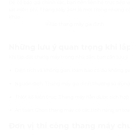
Để có báo giá chính xác, bạn nên liên hệ trực tiếp v
sát miễn phí. Thang Máy 24H là một trong những c
khảo.
Những lưu ý quan trọng khi lắ
Khi lắp đặt thang máy trong nhà dân, bạn cần lưu ý:
Diện tích và không gian:
Đảm bảo có đủ không gia
Nguồn điện:
Thang máy gia đình
thường sử dụng 
Thiết kế kiến trúc:
Thang máy nên được tích hợp hà
An toàn:
Chọn thang máy có các tính năng an to
Đơn vị thi công thang máy ch