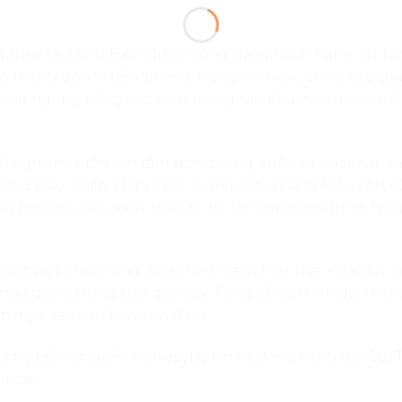
 máy tại Long Biên được đông đảo khách hàng tin tư
ở thành đơn vị tiên phong trong lĩnh vực cung cấp giả
ông ngừng nâng cao chất lượng sản phẩm và dịch vụ 
nh nghiệm, luôn tận tâm trong từng khâu từ khảo sát, t
g thang máy nhập khẩu chất lượng cao, Thang Máy 24H c
hợp với điều kiện thực tế và tài chính của từng hộ gi
đặc biệt chú trọng đến chính sách hậu mãi – bảo trì đị
âm sử dụng trong thời gian dài. Từng công trình do Tha
m mỹ và sự vận hành ổn định.
Long Biên chuyên nghiệp, uy tín và đồng hành dài lâu,
m tin.