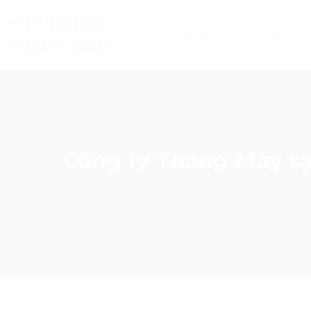
Skip
to
TRANG CHỦ
GIỚI THI
content
Công ty Thang Máy tại