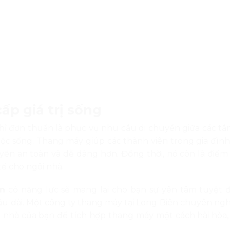
ấp giá trị sống
hỉ đơn thuần là phục vụ nhu cầu di chuyển giữa các tầ
ộc sống. Thang máy giúp các thành viên trong gia đình 
huyển an toàn và dễ dàng hơn. Đồng thời, nó còn là điểm
tế cho ngôi nhà.
ên
có năng lực sẽ mang lại cho bạn sự yên tâm tuyệt đ
lâu dài. Một công ty thang máy tại Long Biên chuyên ngh
 nhà của bạn để tích hợp thang máy một cách hài hòa,