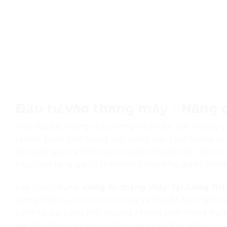
Đầu tư vào thang máy – Nâng c
Việc lắp đặt thang máy trong nhà hiện nay không c
là một bước tiến trong việc nâng cấp chất lượng cu
là người già, trẻ nhỏ hoặc người khuyết tật – di c
trúc, làm tăng giá trị thẩm mỹ cũng như giá trị kinh 
Lựa chọn đúng
công ty thang máy tại Long Bi
lượng thiết bị, tiến độ thi công và chế độ bảo hành 
cách tối ưu từng mét vuông không gian trong ngôi
mà vẫn đảm bảo yếu tố thẩm mỹ và công năng.