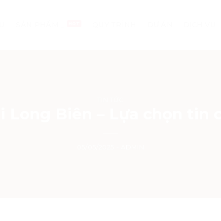
ỆU
SẢN PHẨM
QUY TRÌNH
DỰ ÁN
DỊCH VỤ
TIN TỨC
 Long Biên – Lựa chọn tin 
05/05/2025
-
ADMIN