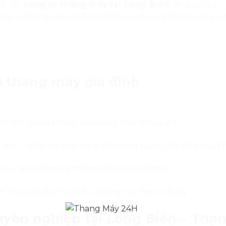
ới các
công ty thang máy tại Long Biên
để được tư v
ông ty thang máy tại Long Biên uy tín mà khách hàng c
p thang máy gia đình
n cho giếng thang và phòng máy (nếu cần).
điện 3 pha, cần kiểm tra khả năng cung cấp điện của k
i hòa với thiết kế tổng thể của ngôi nhà.
àn như cảm biến cửa, hệ thống cứu hộ tự động…
uyên nghiệp tại Long Biên – Tha