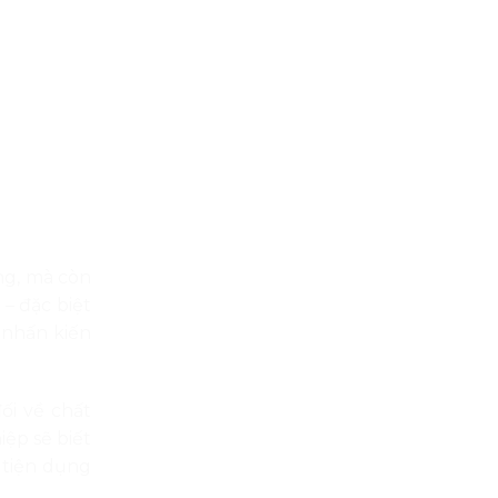
ng, mà còn
– đặc biệt
 nhấn kiến
ối về chất
iệp sẽ biết
 tiện dụng