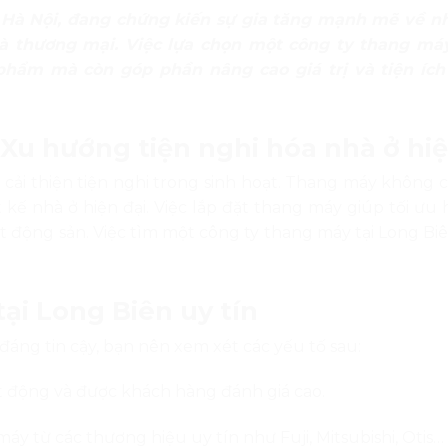
 Hà Nội, đang chứng kiến sự gia tăng mạnh mẽ về n
à thương mại. Việc lựa chọn một công ty thang máy
phẩm mà còn góp phần nâng cao giá trị và tiện ích
Xu hướng tiện nghi hóa nhà ở hiệ
 cải thiện tiện nghi trong sinh hoạt. Thang máy không c
t kế nhà ở hiện đại. Việc lắp đặt thang máy giúp tối ưu
bất động sản. Việc tìm một công ty thang máy tại Long Biê
ại Long Biên uy tín
áng tin cậy, bạn nên xem xét các yếu tố sau:
 động và được khách hàng đánh giá cao.
y từ các thương hiệu uy tín như Fuji, Mitsubishi, Otis…