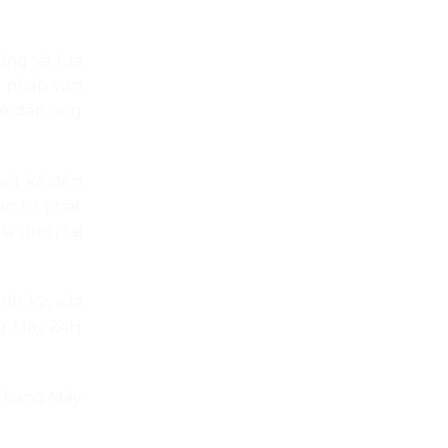
ởng và lựa
i pháp vận
để đáp ứng
hiết kế đến
òn tự phát
a đình tại
nh kỳ, sửa
ng Máy 24H
 Thang Máy