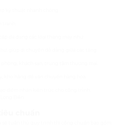
trợ kỹ thuật nhanh chóng.
 tranh.
cấp đa dạng các loại thang máy như:
thự, giúp di chuyển dễ dàng giữa các tầng.
 phòng, khách sạn, trung tâm thương mại.
y, kho hàng để vận chuyển hàng hóa.
tạo điểm nhấn kiến trúc cho công trình.
tiêu chuẩn
 sẽ tuân thủ quy trình thi công chuẩn bao gồm: