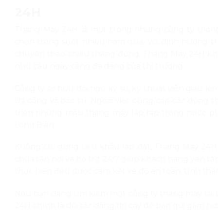
24H
Thang Máy 24H là một trong những công ty thang
chọn trong suốt nhiều năm qua. Với định hướng tr
chuyển theo chiều thẳng đứng, Thang Máy 24H kh
nhu cầu ngày càng đa dạng của thị trường.
Công ty sở hữu đội ngũ kỹ sư, kỹ thuật viên giàu ki
thi công và bảo trì. Ngoài việc cung cấp các dòn
triển những mẫu thang máy lắp ráp trong nước phù 
Long Biên.
Không chỉ dừng lại ở khâu lắp đặt, Thang Máy 24H 
chữa tận nơi và hỗ trợ 24/7 giúp khách hàng yên t
thực hiện đều được cam kết về độ an toàn, tính thẩ
Nếu bạn đang tìm kiếm một công ty thang máy tại 
24H chính là đối tác đáng tin cậy để bạn gửi gắm niề