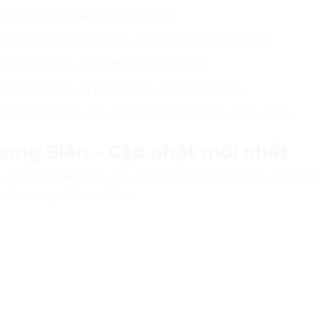
nh và tư vấn giải pháp phù hợp.
ích thước, vị trí lắp đặt và các yêu cầu kỹ thuật.
của thang máy theo đúng tiêu chuẩn.
ng ổn định và an toàn trước khi bàn giao.
ch hàng sử dụng và bảo trì thang máy đúng cách.
 Long Biên – Cập nhật mới nhất
y tại Long Biên phụ thuộc vào nhiều yếu tố như loại tha
ây là mức giá tham khảo: